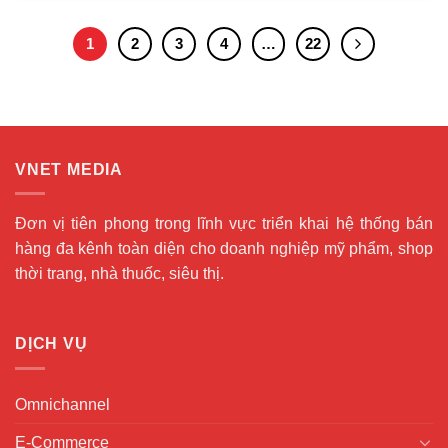
1
2
3
4
…
22
VNET MEDIA
Đơn vị tiên phong trong lĩnh vực triển khai hệ thống bán
hàng đa kênh toàn diện cho doanh nghiệp mỹ phẩm, shop
thời trang, nhà thuốc, siêu thị.
DỊCH VỤ
Omnichannel
E-Commerce