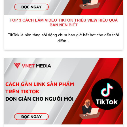
TOP 3 CÁCH LÀM VIDEO TIKTOK TRIỆU VIEW HIỆU QUẢ
BẠN NÊN BIẾT
TikTok là nền tảng sôi động chưa bao giờ hết hot cho đến thời
điểm...