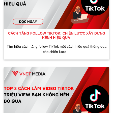
CÁCH TĂNG FOLLOW TIKTOK: CHIẾN LƯỢC XÂY DỰNG
KÊNH HIỆU QUẢ
Tìm hiểu cách tăng follow TikTok một cách hiệu quả thông qua
các chiến lược ...