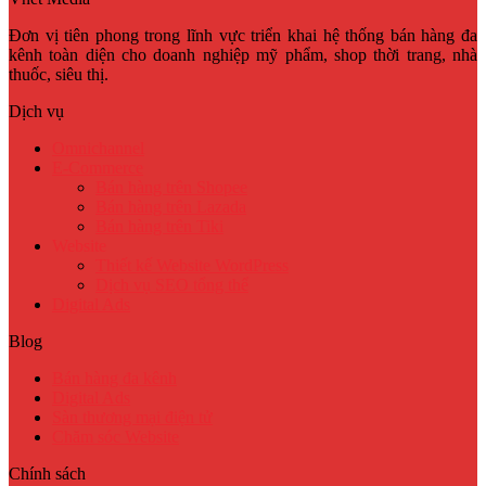
Đơn vị tiên phong trong lĩnh vực triển khai hệ thống bán hàng đa
kênh toàn diện cho doanh nghiệp mỹ phẩm, shop thời trang, nhà
thuốc, siêu thị.
Dịch vụ
Omnichannel
E-Commerce
Bán hàng trên Shopee
Bán hàng trên Lazada
Bán hàng trên Tiki
Website
Thiết kế Website WordPress
Dịch vụ SEO tổng thể
Digital Ads
Blog
Bán hàng đa kênh
Digital Ads
Sàn thương mại điện tử
Chăm sóc Website
Chính sách