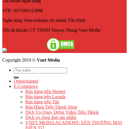
Tài khoản ngân hàng
STK: 0371001112888
Ngân hàng Vietcombank chi nhánh Tân Định
Tên tài khoản: CT TNHH Truyen Thong Vnet Media
Copyright 2019 ©
Vnet Media
Omnichannel
E-Commerce
Bán hàng trên Shopee
Bán hàng trên Lazada
Bán hàng trên Tiki
Bán Hàng Trên Tiktok Shop
Dịch Vụ Quay Dựng Video Trên Tiktok
Dịch vụ chụp ảnh sản phẩm
VNET MEDIA ACADEMY: SÀN THƯƠNG MẠI
ĐIỆN TỬ