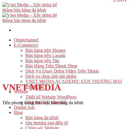
Skip
to
content
Omnichannel
E-Commerce
Bán hàng trên Shopee
Bán hàng trên Lazada
Bán hàng trên Tiki
Bán Hàng Trên Tiktok Shop
Dịch Vụ Quay Dựng Video Trên Tiktok
Dịch vụ chụp ảnh sản phẩm
VNET MEDIA ACADEMY: SÀN THƯƠNG MẠI
VNET MEDIA
ĐIỆN TỬ
Website
Thiết kế Website WordPress
Dịch vụ SEO tổng thể
Tiên phong trong lĩnh vực bán hàng đa kênh
Digital Ads
Blog
Bán hàng đa kênh
Sàn thương mại điện tử
Chăm sóc Website