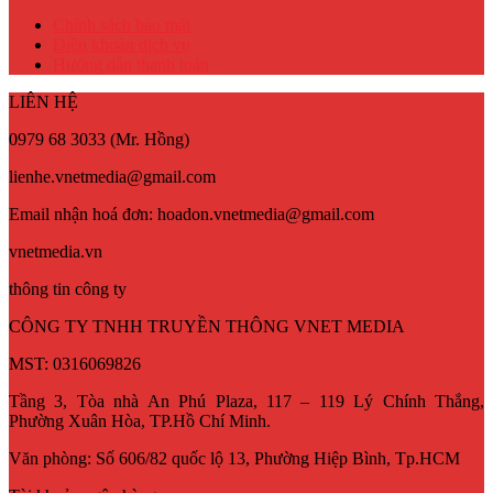
Chính sách bảo mật
Điều khoản dịch vụ
Hướng dẫn thanh toán
LIÊN HỆ
0979 68 3033 (Mr. Hồng)
lienhe.vnetmedia@gmail.com
Email nhận hoá đơn: hoadon.vnetmedia@gmail.com
vnetmedia.vn
thông tin công ty
CÔNG TY TNHH TRUYỀN THÔNG VNET MEDIA
MST: 0316069826
Tầng 3, Tòa nhà An Phú Plaza, 117 – 119 Lý Chính Thắng,
Phường Xuân Hòa, TP.Hồ Chí Minh.
Văn phòng: Số 606/82 quốc lộ 13, Phường Hiệp Bình, Tp.HCM