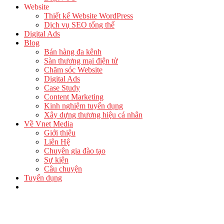
Website
Thiết kế Website WordPress
Dịch vụ SEO tổng thể
Digital Ads
Blog
Bán hàng đa kênh
Sàn thương mại điện tử
Chăm sóc Website
Digital Ads
Case Study
Content Marketing
Kinh nghiệm tuyển dụng
Xây dựng thương hiệu cá nhân
Về Vnet Media
Giới thiệu
Liên Hệ
Chuyên gia đào tạo
Sự kiện
Câu chuyện
Tuyển dụng