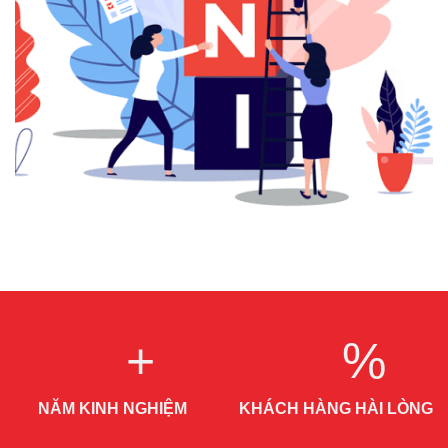
+
%
NĂM KINH NGHIỆM
KHÁCH HÀNG HÀI LÒNG