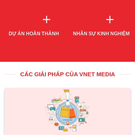
+
+
DỰ ÁN HOÀN THÀNH
NHÂN SỰ KINH NGHIỆM
CÁC GIẢI PHÁP CỦA VNET MEDIA