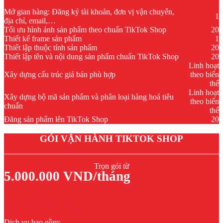
Mở gian hàng: Đăng ký tài khoản, đơn vị vận chuyển,
1
địa chỉ, email,…
Tối ưu hình ảnh sản phẩm theo chuẩn TikTok Shop
20
Thiết kế frame sản phẩm
1
Thiết lập thuộc tính sản phẩm
20
Thiết lập tên và nội dung sản phẩm chuẩn TikTok Shop
20
Linh hoạt
Xây dựng cấu trúc giá bán phù hợp
theo biến
thể
Linh hoạt
Xây dựng bộ mã sản phẩm và phân loại hàng hoá tiêu
theo biến
chuẩn
thể
Đăng sản phẩm lên TikTok Shop
20
GÓI VẬN HÀNH TIKTOK SHOP
Trọn gói từ
5.000.000 VND/tháng
ĐĂNG KÝ TƯ VẤN
Dịch vụ bao gồm: