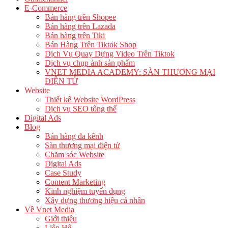
E-Commerce
Bán hàng trên Shopee
Bán hàng trên Lazada
Bán hàng trên Tiki
Bán Hàng Trên Tiktok Shop
Dịch Vụ Quay Dựng Video Trên Tiktok
Dịch vụ chụp ảnh sản phẩm
VNET MEDIA ACADEMY: SÀN THƯƠNG MẠI
ĐIỆN TỬ
Website
Thiết kế Website WordPress
Dịch vụ SEO tổng thể
Digital Ads
Blog
Bán hàng đa kênh
Sàn thương mại điện tử
Chăm sóc Website
Digital Ads
Case Study
Content Marketing
Kinh nghiệm tuyển dụng
Xây dựng thương hiệu cá nhân
Về Vnet Media
Giới thiệu
Liên Hệ