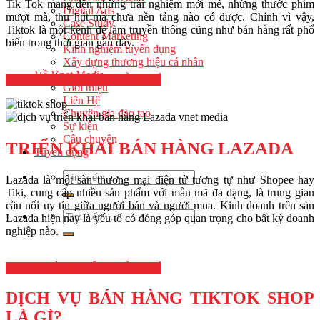
Tik Tok mang đến những trải nghiệm mới mẻ, những thước phim
Digital Ads
mượt mà, thu hút mà chưa nền tảng nào có được. Chính vì vậy,
Case Study
Tiktok là một kênh để làm truyền thông cũng như bán hàng rất phổ
Content Marketing
biến trong thời gian gần đây.
Kinh nghiệm tuyển dụng
Xây dựng thương hiệu cá nhân
Về Vnet Media
ĐĂNG KÝ TƯ VẤN MIỄN PHÍ
Giới thiệu
Liên Hệ
Chuyên gia đào tạo
Sự kiện
Câu chuyện
TRIỂN KHAI BÁN HÀNG LAZADA
Tuyển dụng
Lazada là một sàn thương mại điện tử tương tự như Shopee hay
Tiki, cung cấp nhiều sản phẩm với mẫu mã đa dạng, là trung gian
cầu nối uy tín giữa người bán và người mua. Kinh doanh trên sàn
Lazada hiện nay là yếu tố có đóng góp quan trọng cho bất kỳ doanh
nghiệp nào.
ĐĂNG KÝ TƯ VẤN MIỄN PHÍ
DỊCH VỤ BÁN HÀNG TIKTOK SHOP
LÀ GÌ?