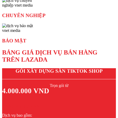
CHUYÊN NGHIỆP
BẢO MẬT
BẢNG GIÁ DỊCH VỤ BÁN HÀNG
TRÊN LAZADA
GÓI XÂY DỰNG SÀN TIKTOK SHOP
Trọn gói từ
4.000.000 VND
ĐĂNG KÝ TƯ VẤN
Dịch vụ bao gồm: