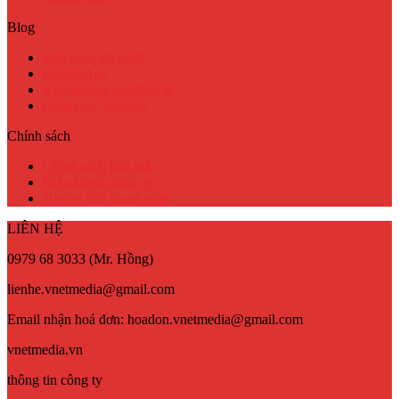
Blog
Bán hàng đa kênh
Digital Ads
Sàn thương mại điện tử
Chăm sóc Website
Chính sách
Chính sách bảo mật
Điều khoản dịch vụ
Hướng dẫn thanh toán
LIÊN HỆ
0979 68 3033 (Mr. Hồng)
lienhe.vnetmedia@gmail.com
Email nhận hoá đơn: hoadon.vnetmedia@gmail.com
vnetmedia.vn
thông tin công ty