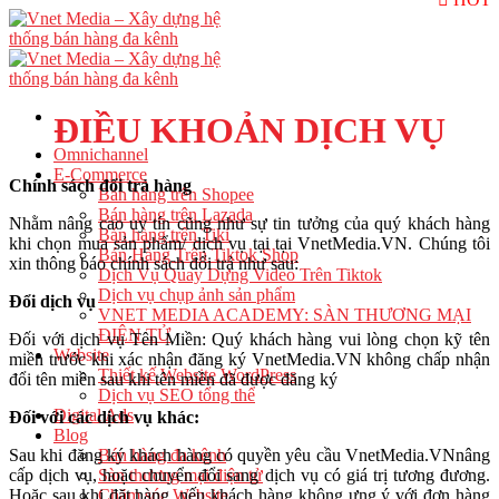
Skip
to
content
ĐIỀU KHOẢN DỊCH VỤ
Omnichannel
E-Commerce
Chính sách đổi trả hàng
Bán hàng trên Shopee
Bán hàng trên Lazada
Nhằm nâng cao uy tín cũng như sự tin tưởng của quý khách hàng
Bán hàng trên Tiki
khi chọn mua sản phẩm/ dịch vụ tại tại VnetMedia.VN. Chúng tôi
Bán Hàng Trên Tiktok Shop
xin thông báo chính sách đổi trả như sau:
Dịch Vụ Quay Dựng Video Trên Tiktok
Dịch vụ chụp ảnh sản phẩm
Đổi dịch vụ
VNET MEDIA ACADEMY: SÀN THƯƠNG MẠI
ĐIỆN TỬ
Đối với dịch vụ Tên Miền: Quý khách hàng vui lòng chọn kỹ tên
Website
miền trước khi xác nhận đăng ký VnetMedia.VN không chấp nhận
Thiết kế Website WordPress
đổi tên miền sau khi tên miền đã được đăng ký
Dịch vụ SEO tổng thể
Digital Ads
Đối với các dịch vụ khác:
Blog
Sau khi đăng ký khách hàng có quyền yêu cầu VnetMedia.VNnâng
Bán hàng đa kênh
cấp dịch vụ, hoặc chuyển đổi sang dịch vụ có giá trị tương đương.
Sàn thương mại điện tử
Hoặc sau khi đặt hàng, nếu khách hàng không ưng ý với đơn hàng
Chăm sóc Website