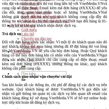
vừa đặt và muốn thay đổi thì vui lòng liên hệ với VnetMedia.VNvà
Digital Ads
cung cấp số điện thoại, Email kèm mã đơn hàng (#XXXX) để yêu
Case Study
cầu đổi, tăng, giảm sản phẩm hoặc số lượng VnetMedia.VNsẽ
Content Marketing
không giải quyết đổi trả nếu quý khách không cung cấp đầy đủ
Kinh nghiệm tuyển dụng
thông tin xác nhận là chủ thể của dịch vụ.Thời hạn đổi hàng là 01-
Xây dựng thương hiệu cá nhân
03 ngày kể từ khi quý khách nhận được dịch vụ.
Về Vnet Media
Giới thiệu
Trả dịch vụ
Liên Hệ
Chuyên gia đào tạo
Đối với đơn hàng chưa xác nhận: Vì một lý do khách quan nào đó
Sự kiện
quý khách không thể mua hàng nhưng đã lỡ đặt hàng thì vui lòng
Câu chuyện
liên hệ VnetMedia.VN để yêu cầu hủy đơn hàng. Hoặc Quý khách
Tuyển dụng
hàng có thể hủy đơn hàng khi có nhân viên của VnetMedia.VNgọi
điện xác nhận. Quý khách chỉ cần cung cấp số điện thoại, email
kèm mã đơn hàng (#XXXX), những thông tin khác, quý khách
không cần phải cung cấp.
Chính sách giao nhận/ vận chuyển/ cài đặt
Sau khi hoàn tất các thông tin, chi phí để đăng ký các dịch vụ trên
website. Quý khách hàng sẽ được VnetMedia.VN gọi điện xác
nhận và gửi thông tin quản trị các dịch vụ liên quan tới email của
khách hàng đăng ký sử dụng VnetMedia.VN sẽ hỗ trợ online hoặc
trực tiếp khi hoàn tất đăng ký dịch vụ.