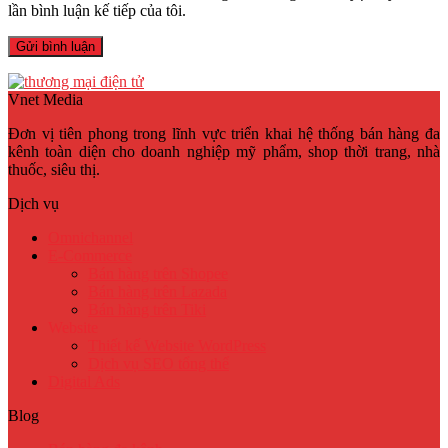
lần bình luận kế tiếp của tôi.
Vnet Media
Đơn vị tiên phong trong lĩnh vực triển khai hệ thống bán hàng đa
kênh toàn diện cho doanh nghiệp mỹ phẩm, shop thời trang, nhà
thuốc, siêu thị.
Dịch vụ
Omnichannel
E-Commerce
Bán hàng trên Shopee
Bán hàng trên Lazada
Bán hàng trên Tiki
Website
Thiết kế Website WordPress
Dịch vụ SEO tổng thể
Digital Ads
Blog