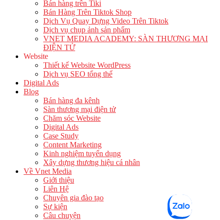
Bán hàng trên Tiki
Bán Hàng Trên Tiktok Shop
Dịch Vụ Quay Dựng Video Trên Tiktok
Dịch vụ chụp ảnh sản phẩm
VNET MEDIA ACADEMY: SÀN THƯƠNG MẠI
ĐIỆN TỬ
Website
Thiết kế Website WordPress
Dịch vụ SEO tổng thể
Digital Ads
Blog
Bán hàng đa kênh
Sàn thương mại điện tử
Chăm sóc Website
Digital Ads
Case Study
Content Marketing
Kinh nghiệm tuyển dụng
Xây dựng thương hiệu cá nhân
Về Vnet Media
Giới thiệu
Liên Hệ
Chuyên gia đào tạo
Sự kiện
Câu chuyện