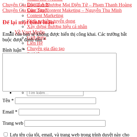
Digital Ads
Chuyên Gia Đào Tạo Thương Mại Điện Tử – Phạm Thanh Hoàng
Case Study
Chuyên Gia Đào Tạo Content Maketing – Nguyễn Thu Minh
Content Marketing
Kinh nghiệm tuyển dụng
Để lại một bình luận
Xây dựng thương hiệu cá nhân
Về Vnet Media
Email của bạn sẽ không được hiển thị công khai.
Các trường bắt
Giới thiệu
buộc được đánh dấu
*
Liên Hệ
Chuyên gia đào tạo
Bình luận
*
Sự kiện
Câu chuyện
Tuyển dụng
Tên
*
Email
*
Trang web
Lưu tên của tôi, email, và trang web trong trình duyệt này cho