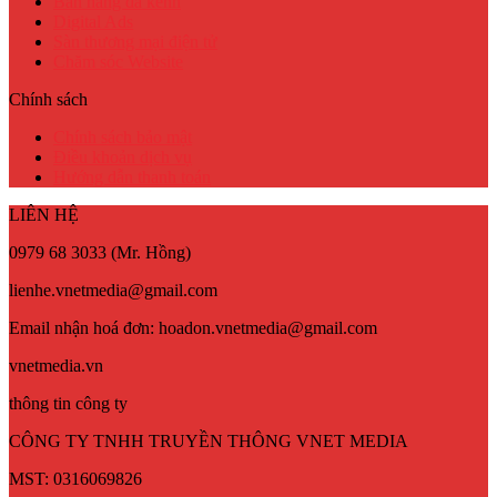
Bán hàng đa kênh
Digital Ads
Sàn thương mại điện tử
Chăm sóc Website
Chính sách
Chính sách bảo mật
Điều khoản dịch vụ
Hướng dẫn thanh toán
LIÊN HỆ
0979 68 3033 (Mr. Hồng)
lienhe.vnetmedia@gmail.com
Email nhận hoá đơn: hoadon.vnetmedia@gmail.com
vnetmedia.vn
thông tin công ty
CÔNG TY TNHH TRUYỀN THÔNG VNET MEDIA
MST: 0316069826