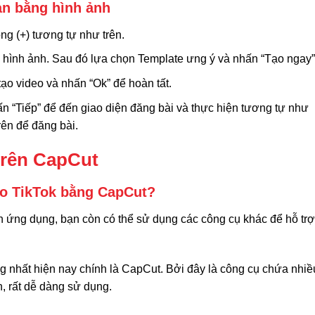
ản bằng hình ảnh
g (+) tương tự như trên.
 hình ảnh. Sau đó lựa chọn Template ưng ý và nhấn “Tạo ngay”
ạo video và nhấn “Ok” để hoàn tất.
n “Tiếp” để đến giao diện đăng bài và thực hiện tương tự như
trên để đăng bài.
trên CapCut
eo TikTok bằng CapCut?
ên ứng dụng, bạn còn có thể sử dụng các công cụ khác để hỗ trợ
 nhất hiện nay chính là CapCut. Bởi đây là công cụ chứa nhiề
n, rất dễ dàng sử dụng.