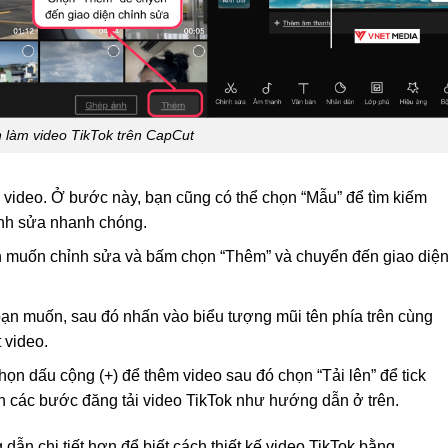
 làm video TikTok trên CapCut
video. Ở bước này, bạn cũng có thể chọn “Mẫu” để tìm kiếm
hỉnh sửa nhanh chóng.
nh muốn chỉnh sửa và bấm chọn “Thêm” và chuyển đến giao diệ
ạn muốn, sau đó nhấn vào biểu tượng mũi tên phía trên cùng
 video.
ọn dấu cộng (+) để thêm video sau đó chọn “Tải lên” để tick
n các bước đăng tải video TikTok như hướng dẫn ở trên.
ẫn chi tiết hơn để biết cách thiết kế video TikTok bằng