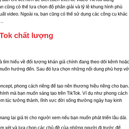
ạn cũng có thể lựa chọn độ phân giải và tỷ lệ khung hình phù
ất video. Ngoài ra, bạn cũng có thể sử dụng các công cụ khác
u…
Tok chất lượng
 tìm hiểu về đối tượng khán giả chính đang theo dõi kênh hoặ
 muốn hướng đến. Sau đó lựa chọn những nội dung phù hợp vớ
cept, phong cách riêng để tạo nên thương hiệu riêng cho bạn.
chính mà bạn muốn sáng tạo trên TikTok. Ví dụ như phong cách
êm túc tưởng thành, lĩnh vực đời sống thường ngày hay kinh
ang lại giá trị cho người xem nếu bạn muốn phát triển lâu dài.
em xét và lựa chọn các chủ đề của những người đi trước để