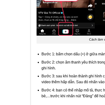
Cách làm v
Bước 1: bấm chọn dấu (+) ở giữa màn
Bước 2: chọn âm thanh yêu thích tro
ghi hình.
Bước 3: sau khi hoàn thành ghi hình c
video thêm hấp dẫn. Sau đó nhấn vào 
Bước 4: bạn có thể nhập mô tả, thực h
bè,…trước khi nhấn nút “Đăng” để hoà