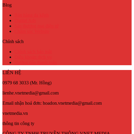
Blog
Bán hàng đa kênh
Digital Ads
Sàn thương mại điện tử
Chăm sóc Website
Chính sách
Chính sách bảo mật
Điều khoản dịch vụ
Hướng dẫn thanh toán
LIÊN HỆ
0979 68 3033 (Mr. Hồng)
lienhe.vnetmedia@gmail.com
Email nhận hoá đơn: hoadon.vnetmedia@gmail.com
vnetmedia.vn
thông tin công ty
CÔNG TY TNHH TRUYỀN THÔNG VNET MEDIA