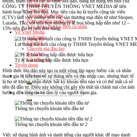
nhóm, thậm chí cả các tổ chức lừa đảo, đang lợi dụng tên tuổi của
Digital Ads
CÔNG TY TNHH TRUYỀN THÔNG VNET MEDIA để tiến
Case Study
hành hoạt động lừa đảo. Mục tiêu của họ là tuyển cộng tác viên
Content Marketing
(CTV) làm việc online trên các sàn thương mại điện tử như Shopee,
Kinh nghiệm tuyển dụng
Lazada, Tiki, với hứa hẹn những tỷ lệ hoa hồng hấp dẫn như 12 –
Xây dựng thương hiệu cá nhân
15% trên giá trị mỗi đơn hàng.
Về Vnet Media
Giới thiệu
Liên Hệ
Lợi dụng tên tuổi của công ty TNHH Truyền thông VNET 
Chuyên gia đào tạo
Sự kiện
Câu chuyện
Tỷ lệ hoa hồng hấp dẫn được hứa hẹn
Tuyển dụng
Hình thức lừa đảo này tạo ra một vòng lặp nguy hiểm: các cá nhân
tham gia bị hứa hẹn về sự thăng tiến và thu nhập cao, nhưng thực tế
là họ sẽ không nhận được bất kỳ khoản tiền nào và có thể mất cả số
tiền đã đầu tư. Điều này không chỉ gây tổn thất tài chính mà còn ảnh
hưởng đến lòng tin và tâm lý của người tham gia.
Thông tin chuyển khoản tiền đầu tư
Thông tin chuyển khoản tiền đầu tư 2
Việc sử dụng hình ảnh và danh tiếng của người khác để mạo danh