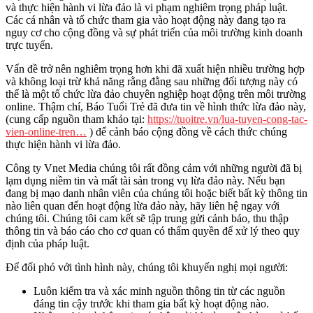
và thực hiện hành vi lừa đảo là vi phạm nghiêm trọng pháp luật.
Các cá nhân và tổ chức tham gia vào hoạt động này đang tạo ra
nguy cơ cho cộng đồng và sự phát triển của môi trường kinh doanh
trực tuyến.
Vấn đề trở nên nghiêm trọng hơn khi đã xuất hiện nhiều trường hợp
và không loại trừ khả năng rằng đằng sau những đối tượng này có
thể là một tổ chức lừa đảo chuyên nghiệp hoạt động trên môi trường
online. Thậm chí, Báo Tuổi Trẻ đã đưa tin về hình thức lừa đảo này,
(cung cấp nguồn tham khảo tại:
https://tuoitre.vn/lua-tuyen-cong-tac-
vien-online-tren…
) để cảnh báo cộng đồng về cách thức chúng
thực hiện hành vi lừa đảo.
Công ty Vnet Media chúng tôi rất đồng cảm với những người đã bị
lạm dụng niềm tin và mất tài sản trong vụ lừa đảo này. Nếu bạn
đang bị mạo danh nhân viên của chúng tôi hoặc biết bất kỳ thông tin
nào liên quan đến hoạt động lừa đảo này, hãy liên hệ ngay với
chúng tôi. Chúng tôi cam kết sẽ tập trung gửi cảnh báo, thu thập
thông tin và báo cáo cho cơ quan có thẩm quyền để xử lý theo quy
định của pháp luật.
Để đối phó với tình hình này, chúng tôi khuyến nghị mọi người:
Luôn kiểm tra và xác minh nguồn thông tin từ các nguồn
đáng tin cậy trước khi tham gia bất kỳ hoạt động nào.