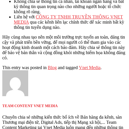
Không chia sẻ thông tin cá nhân, tài khoản ngân hàng và bất
kỳ thông tin quan trọng nào cho những người hoặc tổ chức
không rõ ràng.
Liên hệ với
CÔNG TY TNHH TRUYỀN THÔNG VNET
MEDIA
qua các kênh liên lạc chính thức để xác minh bất kỳ
thông tin tuyển dụng nào.
Hãy cùng nhau tạo nên một môi trường trực tuyến an toàn, đáng tin
cậy và phát triển bền vững, để mọi người có thể tham gia vào các
hoạt động kinh doanh một cách bảo đảm. Hãy chia sẻ thông tin này
để bảo vệ bản thân và cộng đồng khỏi những hiểm họa không đáng
có.
This entry was posted in
Blog
and tagged
Vnet Media
.
TEAM CONTENT VNET MEDIA
Chuyên chia sẻ những kiến thức bổ ích về Bán hàng đa kênh, sàn
Thương mại điện tử, Digital Ads, tiếp thị Mạng xã hội,... Team
Content Marketing tại Vnet Media luôn mang đến những thông tin