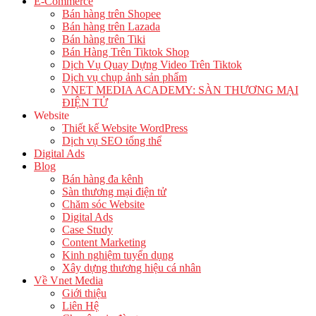
E-Commerce
Bán hàng trên Shopee
Bán hàng trên Lazada
Bán hàng trên Tiki
Bán Hàng Trên Tiktok Shop
Dịch Vụ Quay Dựng Video Trên Tiktok
Dịch vụ chụp ảnh sản phẩm
VNET MEDIA ACADEMY: SÀN THƯƠNG MẠI
ĐIỆN TỬ
Website
Thiết kế Website WordPress
Dịch vụ SEO tổng thể
Digital Ads
Blog
Bán hàng đa kênh
Sàn thương mại điện tử
Chăm sóc Website
Digital Ads
Case Study
Content Marketing
Kinh nghiệm tuyển dụng
Xây dựng thương hiệu cá nhân
Về Vnet Media
Giới thiệu
Liên Hệ