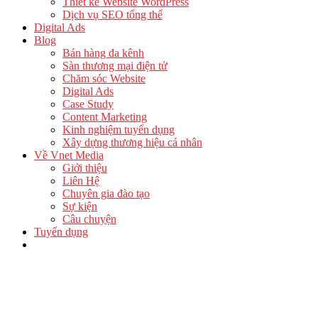
Thiết kế Website WordPress
Dịch vụ SEO tổng thể
Digital Ads
Blog
Bán hàng đa kênh
Sàn thương mại điện tử
Chăm sóc Website
Digital Ads
Case Study
Content Marketing
Kinh nghiệm tuyển dụng
Xây dựng thương hiệu cá nhân
Về Vnet Media
Giới thiệu
Liên Hệ
Chuyên gia đào tạo
Sự kiện
Câu chuyện
Tuyển dụng