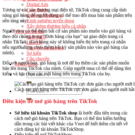
Digital Ads
Case Study
Tương tự các sàn thương mại điện tử, TikTok cũng cung cấp tính
Content Marketing
năng giỏ hàng để người dùng có thể trao đổi mua bán sản phẩm trên
Kinh nghiệm tuyển dụng
nền tảng này.
Xây dựng thương hiệu cá nhân
Người mua có thể thêm bất cứ sản phẩm nào muốn vào giỏ hàng và
Về Vnet Media
theo dõi chúng trong “Đơn hàng của bạn” tại giao diện trang cá
Giới thiệu
nhân TikTok. (Giỏ hàng này sẽ không hiển thị trên trang cá nhân
Liên Hệ
nếu người dùng chưa thêm bất kỳ sản phẩm nào vào giỏ hàng của
Chuyên gia đào tạo
mình).
Sự kiện
Câu chuyện
Đối với người bán, giỏ hàng là nơi để họ thêm các sản phẩm muốn
Tuyển dụng
bán lên trang TikTok của mình. Giúp người mua có thể dễ dàng tìm
kiếm và lựa chọn các mặt hàng trên trang TikTok của họ.
Cách tạo giỏ hàng trên TikTok cực đơn giản cho người mới bắt
Điều kiện để mở giỏ hàng trên TikTok
Sở hữu tài khoản TikTok shop
là bước đầu tiên trong các
cách mở giỏ hàng trên TikTok. Bạn có thể tìm kiếm hướng
dẫn trong các bài viết khác của Vnet để biết thêm chi tiết về
cách đăng ký tài khoản TikTokShop.
Điều kiện để mở TikTokShop: