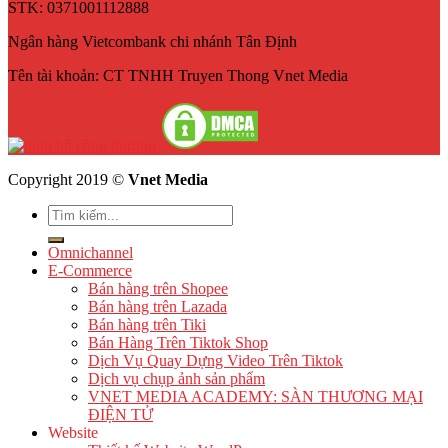
STK: 0371001112888
Ngân hàng Vietcombank chi nhánh Tân Định
Tên tài khoản: CT TNHH Truyen Thong Vnet Media
Copyright 2019 ©
Vnet Media
Omnichannel
E-Commerce
Bán hàng trên Shopee
Bán hàng trên Lazada
Bán hàng trên Tiki
Bán Hàng Trên Tiktok Shop
Dịch Vụ Quay Dựng Video Trên Tiktok
Dịch vụ chụp ảnh sản phẩm
VNET MEDIA ACADEMY: SÀN THƯƠNG MẠI
ĐIỆN TỬ
Website