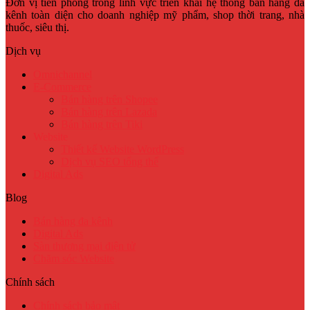
Đơn vị tiên phong trong lĩnh vực triển khai hệ thống bán hàng đa
kênh toàn diện cho doanh nghiệp mỹ phẩm, shop thời trang, nhà
thuốc, siêu thị.
Dịch vụ
Omnichannel
E-Commerce
Bán hàng trên Shopee
Bán hàng trên Lazada
Bán hàng trên Tiki
Website
Thiết kế Website WordPress
Dịch vụ SEO tổng thể
Digital Ads
Blog
Bán hàng đa kênh
Digital Ads
Sàn thương mại điện tử
Chăm sóc Website
Chính sách
Chính sách bảo mật