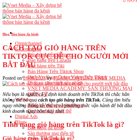
Skip
to
content
Blog
,
Bán hàng đa kênh
Omnichannel
CÁCH TẠO GIỎ HÀNG TRÊN
E-Commerce
Bán hàng trên Shopee
TIKTOK CỰC DỄ CHO NGƯỜI MỚI
Bán hàng trên Lazada
BẮT ĐẦU
Bán hàng trên Tiki
Bán Hàng Trên Tiktok Shop
Dịch Vụ Quay Dựng Video Trên Tiktok
Posted on
28/08/2023
by
TEAM CONTENT VNET MEDIA
Dịch vụ chụp ảnh sản phẩm
VNET MEDIA ACADEMY: SÀN THƯƠNG MẠI
ĐIỆN TỬ
Nếu bạn là người có ý định kinh doanh trên TikTok thì chắc hẳn
Website
không thể bỏ qua
cách tạo giỏ hàng trên TikTok.
Cùng tìm hiểu
Thiết kế Website WordPress
ngay những thông tin thú vị và phương thức vận hành để bắt đầu
Dịch vụ SEO tổng thể
kinh doanh ngay hôm nay nhé!
Digital Ads
Blog
Tính năng giỏ hàng trên TikTok là gì?
Bán hàng đa kênh
Sàn thương mại điện tử
Giỏ hàng trên TikTok là gì?
Chăm sóc Website