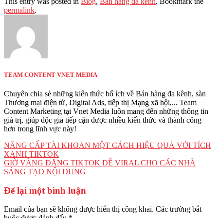
This entry was posted in
Blog
,
Bán hàng đa kênh
. Bookmark the
permalink
.
TEAM CONTENT VNET MEDIA
Chuyên chia sẻ những kiến thức bổ ích về Bán hàng đa kênh, sàn
Thương mại điện tử, Digital Ads, tiếp thị Mạng xã hội,... Team
Content Marketing tại Vnet Media luôn mang đến những thông tin
giá trị, giúp độc giả tiếp cận được nhiều kiến thức và thành công
hơn trong lĩnh vực này!
NÂNG CẤP TÀI KHOẢN MỘT CÁCH HIỆU QUẢ VỚI TÍCH
XANH TIKTOK
GIỜ VÀNG ĐĂNG TIKTOK DỄ VIRAL CHO CÁC NHÀ
SÁNG TẠO NỘI DUNG
Để lại một bình luận
Email của bạn sẽ không được hiển thị công khai.
Các trường bắt
buộc được đánh dấu
*