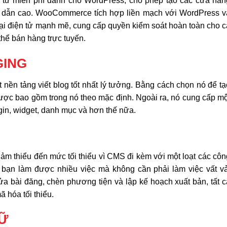
tử miễn phí dành cho WordPress, cho phép tạo các cửa hàn
p dẫn cao. WooCommerce tích hợp liền mạch với WordPress v
ại điện tử mạnh mẽ, cung cấp quyền kiểm soát hoàn toàn cho c
thể bán hàng trực tuyến.
GING
nền tảng viết blog tốt nhất lý tưởng. Bằng cách chọn nó để tạ
ược bao gồm trong nó theo mặc định. Ngoài ra, nó cung cấp mộ
ugin, widget, danh mục và hơn thế nữa.
m thiểu đến mức tối thiểu vì CMS đi kèm với một loạt các côn
 bạn làm được nhiều việc mà không cần phải làm việc vất vả
ửa bài đăng, chèn phương tiện và lập kế hoạch xuất bản, tất c
 hóa tối thiểu.
RỮ