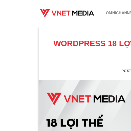
Skip
to
OMNICHANN
content
WORDPRESS 18 LỢI
POS