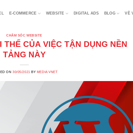
EL
E-COMMERCE
WEBSITE
DIGITAL ADS
BLOG
VỀ 
CHĂM SÓC WEBSITE
 THẾ CỦA VIỆC TẬN DỤNG NỀN
TẢNG NÀY
TED ON
30/05/2021
BY
MEDIA VNET