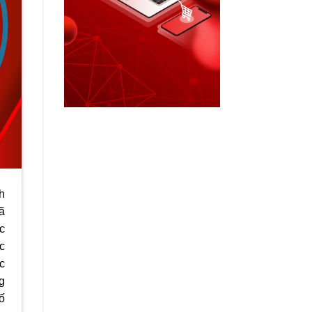
h
ã
c
c
c
g
ố