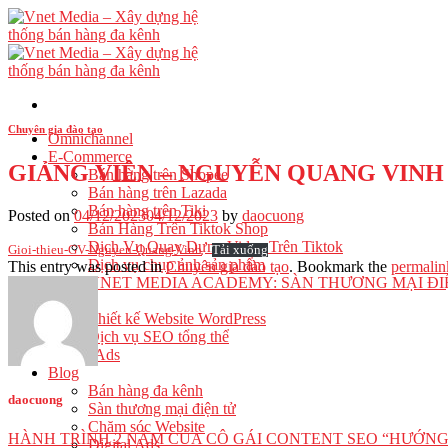
Skip
to
content
Chuyên gia đào tạo
Omnichannel
E-Commerce
GIẢNG VIÊN – NGUYỄN QUANG VINH
Bán hàng trên Shopee
Bán hàng trên Lazada
Bán hàng trên Tiki
Posted on
04/12/2023
04/12/2023
by
daocuong
Bán Hàng Trên Tiktok Shop
Dịch Vụ Quay Dựng Video Trên Tiktok
Gioi-thieu-GV-Nguyen-Quang-Vinh
Tải xuống
Dịch vụ chụp ảnh sản phẩm
This entry was posted in
Chuyên gia đào tạo
. Bookmark the
permalin
VNET MEDIA ACADEMY: SÀN THƯƠNG MẠI ĐI
Website
Thiết kế Website WordPress
Dịch vụ SEO tổng thể
Digital Ads
Blog
Bán hàng đa kênh
daocuong
Sàn thương mại điện tử
Chăm sóc Website
HÀNH TRÌNH 2 NĂM CỦA CÔ GÁI CONTENT SEO “HƯỚNG
Digital Ads