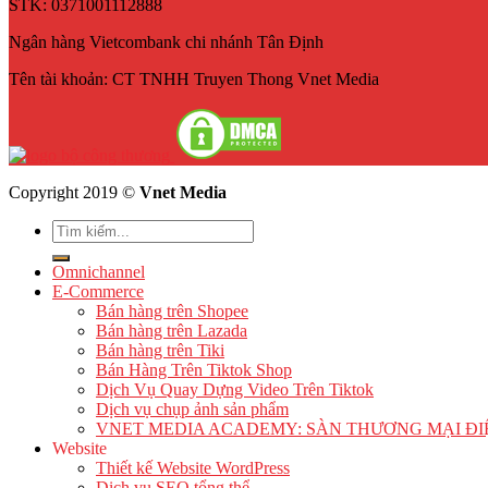
STK: 0371001112888
Ngân hàng Vietcombank chi nhánh Tân Định
Tên tài khoản: CT TNHH Truyen Thong Vnet Media
Copyright 2019 ©
Vnet Media
Omnichannel
E-Commerce
Bán hàng trên Shopee
Bán hàng trên Lazada
Bán hàng trên Tiki
Bán Hàng Trên Tiktok Shop
Dịch Vụ Quay Dựng Video Trên Tiktok
Dịch vụ chụp ảnh sản phẩm
VNET MEDIA ACADEMY: SÀN THƯƠNG MẠI ĐI
Website
Thiết kế Website WordPress
Dịch vụ SEO tổng thể