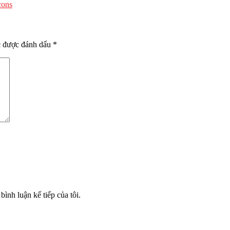
cons
c được đánh dấu
*
bình luận kế tiếp của tôi.