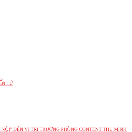
k
.
ỆN TỬ
 NỘI” ĐẾN VỊ TRÍ TRƯỞNG PHÒNG CONTENT THU MINH