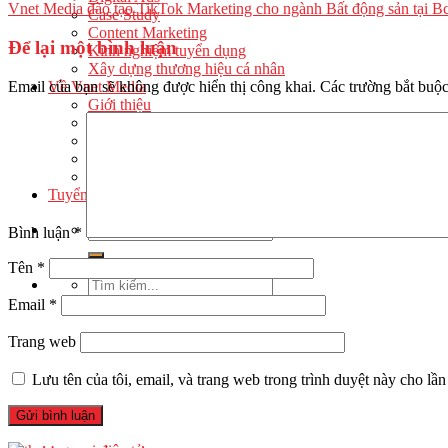
Vnet Media đào tạo TikTok Marketing cho ngành Bất động sản tại B
Case Study
Content Marketing
Để lại một bình luận
Kinh nghiệm tuyển dụng
Xây dựng thương hiệu cá nhân
Email của bạn sẽ không được hiển thị công khai.
Các trường bắt buộ
Về Vnet Media
Giới thiệu
Liên Hệ
Chuyên gia đào tạo
Sự kiện
Câu chuyện
Tuyển dụng
Bình luận
*
Tên
*
Email
*
Trang web
Lưu tên của tôi, email, và trang web trong trình duyệt này cho lần 