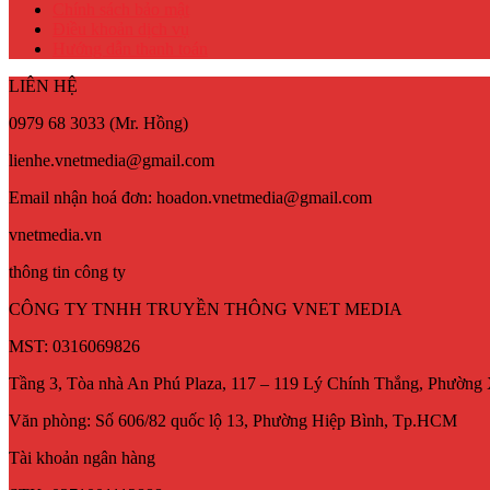
Chính sách bảo mật
Điều khoản dịch vụ
Hướng dẫn thanh toán
LIÊN HỆ
0979 68 3033 (Mr. Hồng)
lienhe.vnetmedia@gmail.com
Email nhận hoá đơn: hoadon.vnetmedia@gmail.com
vnetmedia.vn
thông tin công ty
CÔNG TY TNHH TRUYỀN THÔNG VNET MEDIA
MST: 0316069826
Tầng 3, Tòa nhà An Phú Plaza, 117 – 119 Lý Chính Thắng, Phường
Văn phòng: Số 606/82 quốc lộ 13, Phường Hiệp Bình, Tp.HCM
Tài khoản ngân hàng