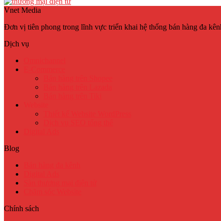
Vnet Media
Đơn vị tiên phong trong lĩnh vực triển khai hệ thống bán hàng đa kên
Dịch vụ
Omnichannel
E-Commerce
Bán hàng trên Shopee
Bán hàng trên Lazada
Bán hàng trên Tiki
Website
Thiết kế Website WordPress
Dịch vụ SEO tổng thể
Digital Ads
Blog
Bán hàng đa kênh
Digital Ads
Sàn thương mại điện tử
Chăm sóc Website
Chính sách