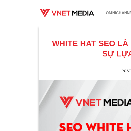
Skip
to
OMNICHANN
content
WHITE HAT SEO LÀ
SỰ LỰ
POS