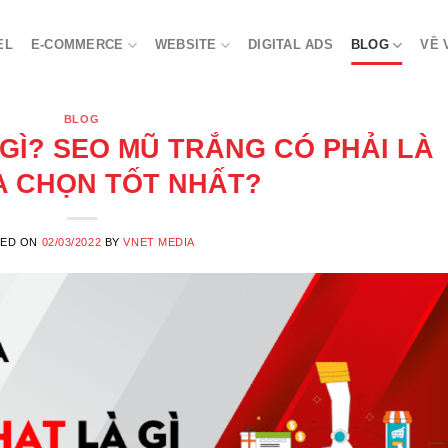
EL
E-COMMERCE
WEBSITE
DIGITAL ADS
BLOG
VỀ 
BLOG
 GÌ? SEO MŨ TRẮNG CÓ PHẢI LÀ
A CHỌN TỐT NHẤT?
TED ON
02/03/2022
BY
VNET MEDIA