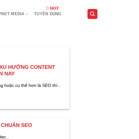
VNET MEDIA
TUYỂN DỤNG
3 XU HƯỚNG CONTENT
N NAY
g hoặc cụ thể hơn là SEO thì...
T CHUẨN SEO
er...