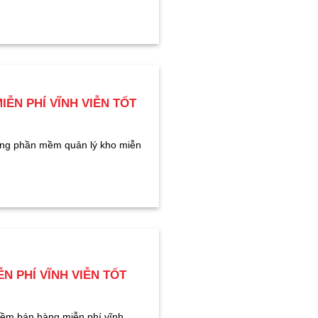
ỄN PHÍ VĨNH VIỄN TỐT
ững phần mềm quản lý kho miễn
N PHÍ VĨNH VIỄN TỐT
m bán hàng miễn phí vĩnh...