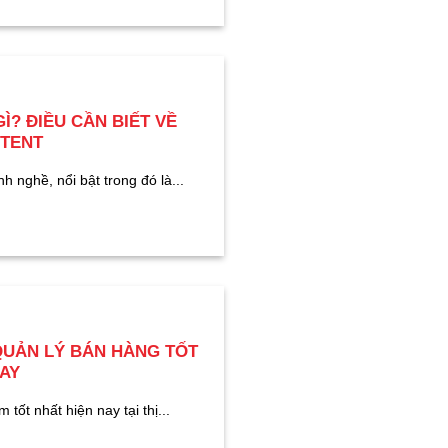
? ĐIỀU CẦN BIẾT VỀ
NTENT
h nghề, nổi bật trong đó là...
QUẢN LÝ BÁN HÀNG TỐT
AY
ốt nhất hiện nay tại thị...