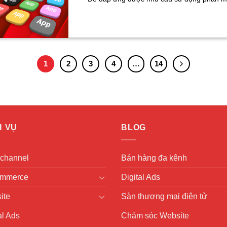
1
2
3
4
…
14
H VỤ
BLOG
channel
Bán hàng đa kênh
mmerce
Digital Ads
ite
Sàn thương mại điện tử
al Ads
Chăm sóc Website