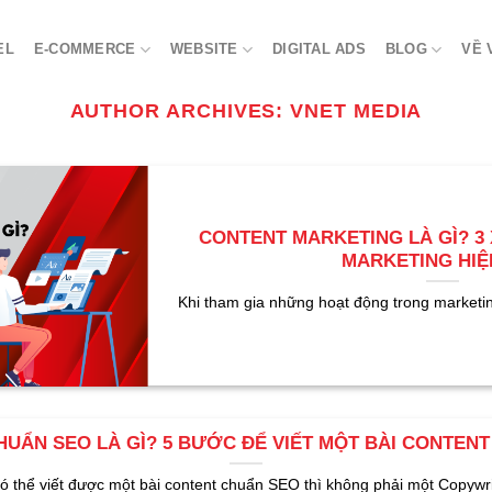
EL
E-COMMERCE
WEBSITE
DIGITAL ADS
BLOG
VỀ 
AUTHOR ARCHIVES:
VNET MEDIA
CONTENT MARKETING LÀ GÌ? 
MARKETING HIỆ
Khi tham gia những hoạt động trong marketin
UẨN SEO LÀ GÌ? 5 BƯỚC ĐỂ VIẾT MỘT BÀI CONTEN
ó thể viết được một bài content chuẩn SEO thì không phải một Copywrit