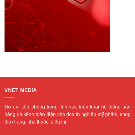
VNET MEDIA
Đơn vị tiên phong trong lĩnh vực triển khai hệ thống bán
hàng đa kênh toàn diện cho doanh nghiệp mỹ phẩm, shop
thời trang, nhà thuốc, siêu thị.