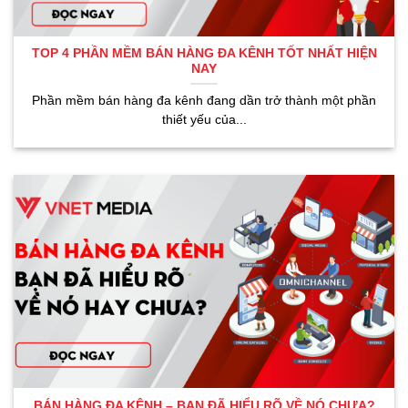
TOP 4 PHẦN MỀM BÁN HÀNG ĐA KÊNH TỐT NHẤT HIỆN
NAY
Phần mềm bán hàng đa kênh đang dần trở thành một phần
thiết yếu của...
BÁN HÀNG ĐA KÊNH – BẠN ĐÃ HIỂU RÕ VỀ NÓ CHƯA?